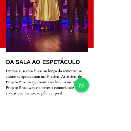
DA SALA AO ESPETÁCULO
Em várias sextas-feiras ao longo do semestre, os
alunos se apresentam nas Práticas Artísticas do
Projeto Broadway, eventos realizados no Teatro
Projeto Broadway e abertos à comunidade escolar
e, ocasionalmente, ao público geral.
Ao final de cada semestre, cada turma participa de
um grande espetáculo aberto ao público, atuando
de forma progressiva como ensemble, elenco de
apoio e, por fim, como solistas. A experiência
oferece uma imersão nos bastidores e na dinâmica