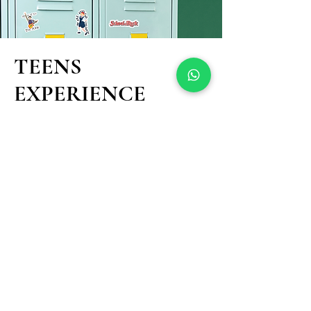
TEENS
EXPERIENCE
O Projeto Broadway acredita que todo
jovem tem um artista dentro de si! Nosso
Curso Semestral Teens Experience é
perfeito para quem quer descobrir o
mundo do teatro musical. Nas aulas, o
Teen vai aprender:
A cantar e soltar a voz;
A se expressar no palco;
A dançar Jazz Musical;