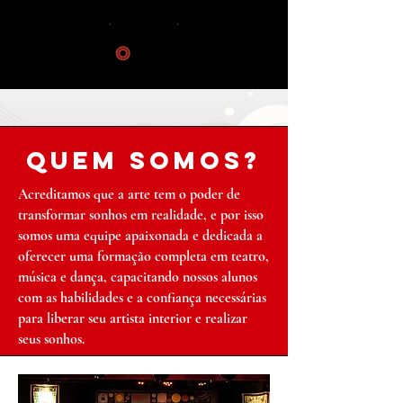
QUEM SOMOS?
Acreditamos que a arte tem o poder de
transformar sonhos em realidade, e por isso
somos uma equipe apaixonada e dedicada a
oferecer uma formação completa em teatro,
música e dança, capacitando nossos alunos
com as habilidades e a confiança necessárias
para liberar seu artista interior e realizar
seus sonhos.