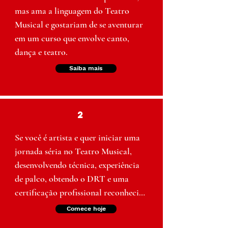
mas ama a linguagem do Teatro 
Musical e gostariam de se aventurar 
em um curso que envolve canto, 
dança e teatro.
Saiba mais
2
Se você é artista e quer iniciar uma 
jornada séria no Teatro Musical, 
desenvolvendo técnica, experiência 
de palco, obtendo o DRT e uma 
certificação profissional reconhecida 
pelo MEC.
Comece hoje