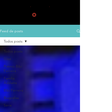
Feed de posts
Todos posts
Todos posts
Glee
Prêmio Bibi
Ferreira
Família
Addams
Bibi Ferreira
Biografias
Série