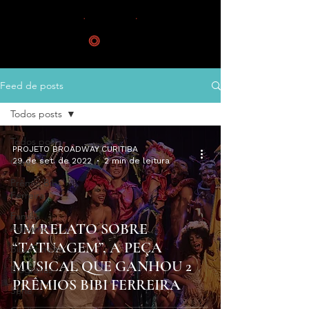
Feed de posts
Todos posts
Todos posts
PROJETO BROADWAY CURITIBA
29 de set. de 2022
2 min de leitura
Glee
Prêmio Bibi
Ferreira
Família
UM RELATO SOBRE
Addams
“TATUAGEM”, A PEÇA
Bibi Ferreira
MUSICAL QUE GANHOU 2
Biografias
PRÊMIOS BIBI FERREIRA
Série