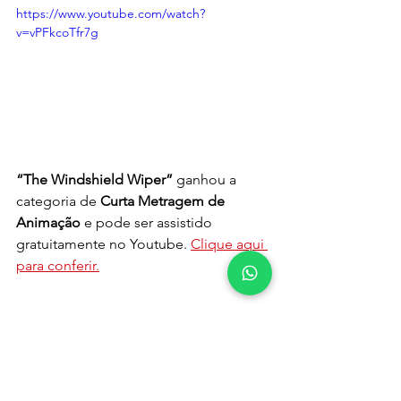
https://www.youtube.com/watch?
v=vPFkcoTfr7g
“The Windshield Wiper”
 ganhou a 
categoria de 
Curta Metragem de 
Animação
 e pode ser assistido 
gratuitamente no Youtube. 
Clique aqui 
para conferir.
“The Long Goodbye”
 ganhou a 
categoria 
Curta Metragem
 e também 
está disponível gratuitamente no 
Youtube. Confira abaixo.