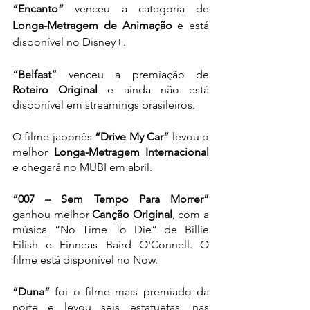
“Encanto”
 venceu a categoria de 
Longa-Metragem de Animação
 e está 
disponível no Disney+.
“Belfast”
 venceu a premiação de 
Roteiro Original
 e ainda não está 
disponível em streamings brasileiros.
O filme japonês 
“Drive My Car”
 levou o 
melhor 
Longa-Metragem Internacional
e chegará no MUBI em abril.
“007 – Sem Tempo Para Morrer”
ganhou melhor 
Canção Original
, com a 
música “No Time To Die” de Billie 
Eilish e Finneas Baird O'Connell. O 
filme está disponível no Now.
“Duna”
 foi o filme mais premiado da 
noite e levou seis estatuetas, nas 