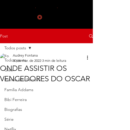
Post
Todos posts
Audrey Fontana
Todos posts
30 de mar. de 2022
3 min de leitura
ONDE ASSISTIR OS
Glee
VENCEDORES DO OSCAR
Prêmio Bibi Ferreira
Família Addams
Bibi Ferreira
Biografias
Série
Netflix